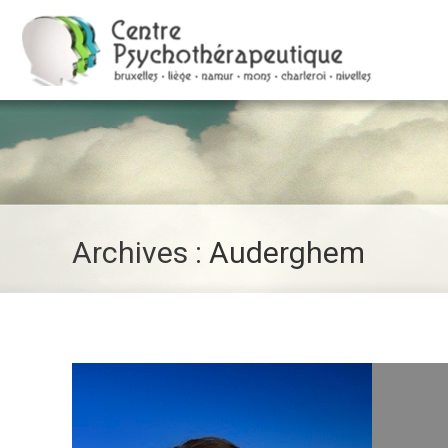
Archives :
Auderghem