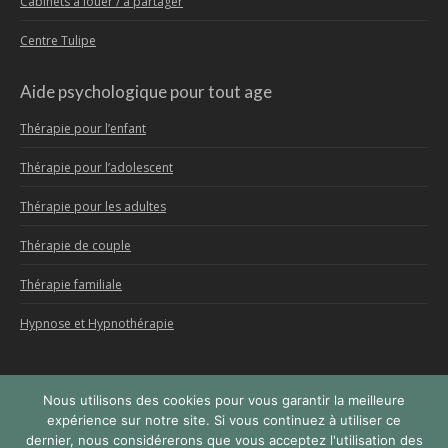
Cabinets à louer / à partager
Centre Tulipe
Aide psychologique pour tout age
Thérapie pour l’enfant
Thérapie pour l’adolescent
Thérapie pour les adultes
Thérapie de couple
Thérapie familiale
Hypnose et Hypnothérapie
Nous utilisons des cookies pour vous garantir la meilleure
Menu
expérience sur notre site. Si vous continuez à utiliser ce
dernier, nous considérerons que vous acceptez l'utilisation des
Copyright © 2026
Centre Psy Bruxelles
, tous droits réservés.