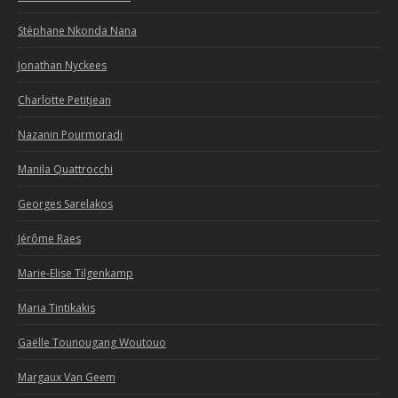
Stéphane Nkonda Nana
Jonathan Nyckees
Charlotte Petitjean
Nazanin Pourmoradi
Manila Quattrocchi
Georges Sarelakos
Jérôme Raes
Marie-Elise Tilgenkamp
Maria Tintikakis
Gaëlle Tounougang Woutouo
Margaux Van Geem