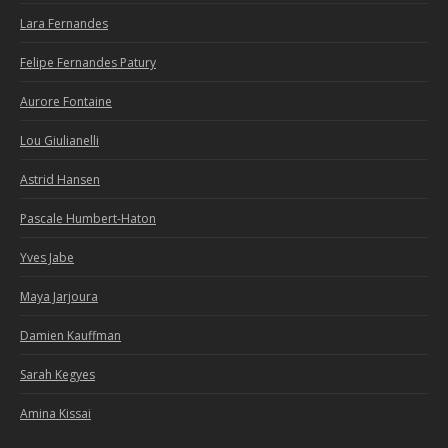
Lara Fernandes
Felipe Fernandes Patury
Aurore Fontaine
Lou Giulianelli
Astrid Hansen
Pascale Humbert-Haton
Yves Jabe
Maya Jarjoura
Damien Kauffman
Sarah Kegyes
Amina Kissai