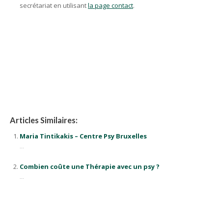
secrétariat en utilisant
la page contact
.
psychologue Linkebeek, psy Linkebeek, Psychologue Linkebeek,
bon psychologue Linkebeek 1630
Psychologue Linkebeek
Psychologue à Linkebeek
Articles Similaires:
Maria Tintikakis – Centre Psy Bruxelles
...
Combien coûte une Thérapie avec un psy ?
...