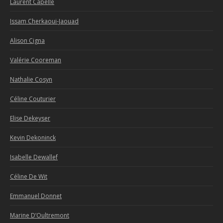
Laurent Capelle
Issam Cherkaoui-Jaouad
Alison Cigna
Valérie Cooreman
Nathalie Cosyn
Céline Couturier
Elise Dekeyser
Kevin Dekoninck
Isabelle Dewallef
Céline De Wit
Emmanuel Donnet
Marine D’Oultremont