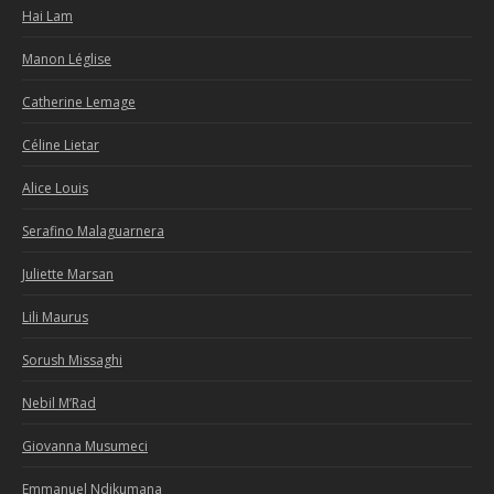
Hai Lam
Manon Léglise
Catherine Lemage
Céline Lietar
Alice Louis
Serafino Malaguarnera
Juliette Marsan
Lili Maurus
Sorush Missaghi
Nebil M’Rad
Giovanna Musumeci
Emmanuel Ndikumana