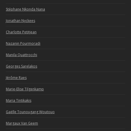
Stéphane Nkonda Nana
Jonathan Nyckees
Charlotte Petitjean
Nazanin Pourmoradi
Manila Quattrocchi
Georges Sarelakos
Jérôme Raes
Marie-Elise Tilgenkamp
Maria Tintikakis
Gaëlle Tounougang Woutouo
Margaux Van Geem