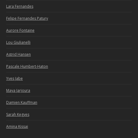
Lara Fernandes
Felipe Fernandes Patury
Aurore Fontaine
Lou Giulianelli
Astrid Hansen
Pascale Humbert-Haton
Yves Jabe
Maya Jarjoura
Damien Kauffman
Sarah Kegyes
Amina Kissai