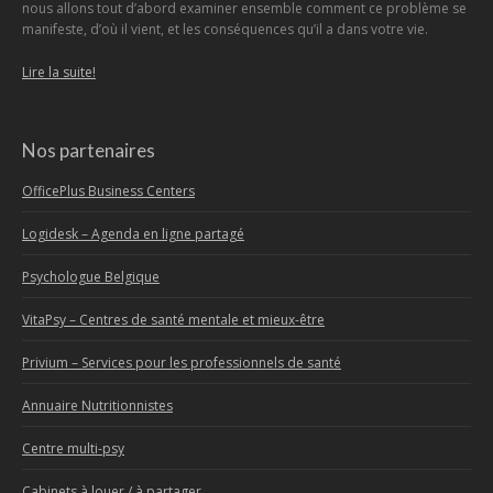
nous allons tout d’abord examiner ensemble comment ce problème se
manifeste, d’où il vient, et les conséquences qu’il a dans votre vie.
Lire la suite!
Nos partenaires
OfficePlus Business Centers
Logidesk – Agenda en ligne partagé
Psychologue Belgique
VitaPsy – Centres de santé mentale et mieux-être
Privium – Services pour les professionnels de santé
Annuaire Nutritionnistes
Centre multi-psy
Cabinets à louer / à partager