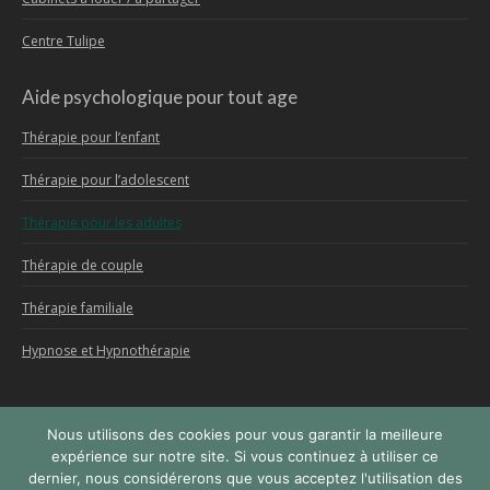
Centre Tulipe
Aide psychologique pour tout age
Thérapie pour l’enfant
Thérapie pour l’adolescent
Thérapie pour les adultes
Thérapie de couple
Thérapie familiale
Hypnose et Hypnothérapie
Nous utilisons des cookies pour vous garantir la meilleure
Menu
expérience sur notre site. Si vous continuez à utiliser ce
dernier, nous considérerons que vous acceptez l'utilisation des
Copyright © 2026
Centre Psy Bruxelles
, tous droits réservés.