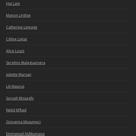
Hai Lam
Manon Léglise
Catherine Lemage
Céline Lietar
Alice Louis
Serafino Malaguarnera
Juliette Marsan
Lili Maurus
Sorush Missaghi
Nebil M’Rad
Giovanna Musumeci
Emmanuel Ndikumana