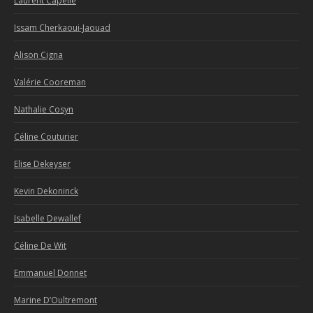
Laurent Capelle
Issam Cherkaoui-Jaouad
Alison Cigna
Valérie Cooreman
Nathalie Cosyn
Céline Couturier
Elise Dekeyser
Kevin Dekoninck
Isabelle Dewallef
Céline De Wit
Emmanuel Donnet
Marine D’Oultremont