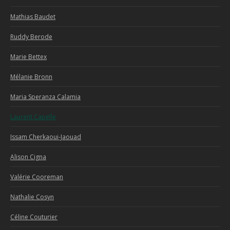
Mathias Baudet
Ruddy Berode
Marie Bettex
Mélanie Bronn
Maria Speranza Calamia
Laurent Capelle
Issam Cherkaoui-Jaouad
Alison Cigna
Valérie Cooreman
Nathalie Cosyn
Céline Couturier