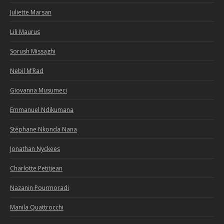
Juliette Marsan
Lili Maurus
Sorush Missaghi
Nebil M’Rad
Giovanna Musumeci
Emmanuel Ndikumana
Stéphane Nkonda Nana
Jonathan Nyckees
Charlotte Petitjean
Nazanin Pourmoradi
Manila Quattrocchi