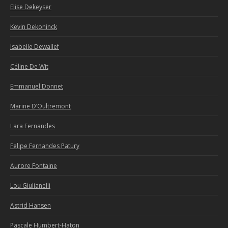
Elise Dekeyser
Kevin Dekoninck
Isabelle Dewallef
Céline De Wit
Emmanuel Donnet
Marine D’Oultremont
Lara Fernandes
Felipe Fernandes Patury
Aurore Fontaine
Lou Giulianelli
Astrid Hansen
Pascale Humbert-Haton