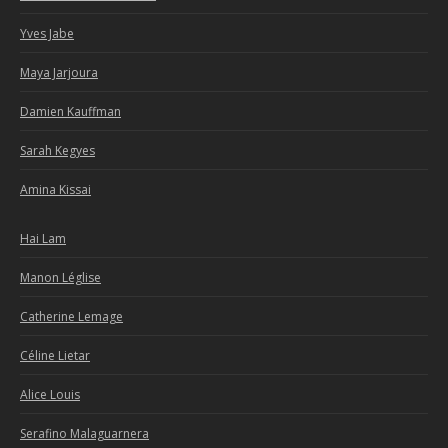
Yves Jabe
Maya Jarjoura
Damien Kauffman
Sarah Kegyes
Amina Kissai
Hai Lam
Manon Léglise
Catherine Lemage
Céline Lietar
Alice Louis
Serafino Malaguarnera