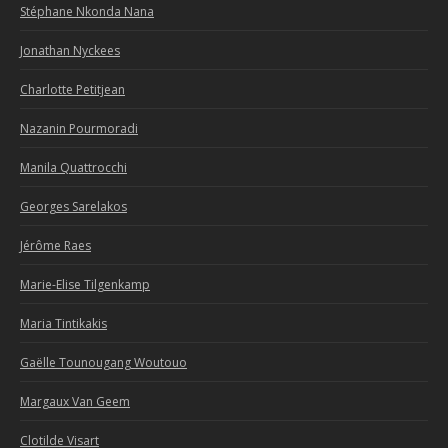
Stéphane Nkonda Nana
Jonathan Nyckees
Charlotte Petitjean
Nazanin Pourmoradi
Manila Quattrocchi
Georges Sarelakos
Jérôme Raes
Marie-Elise Tilgenkamp
Maria Tintikakis
Gaëlle Tounougang Woutouo
Margaux Van Geem
Clotilde Visart