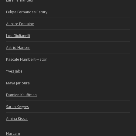
Lara Fernandes
Felipe Fernandes Patury
Aurore Fontaine
Lou Giulianelli
Astrid Hansen
Pascale Humbert-Haton
Yves Jabe
Maya Jarjoura
Damien Kauffman
Sarah Kegyes
Amina Kissai
Hai Lam