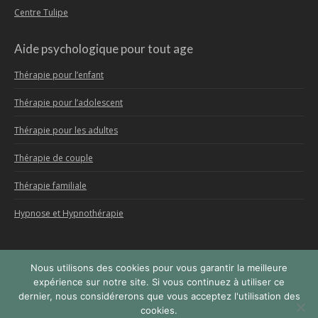
Centre Tulipe
Aide psychologique pour tout age
Thérapie pour l’enfant
Thérapie pour l’adolescent
Thérapie pour les adultes
Thérapie de couple
Thérapie familiale
Hypnose et Hypnothérapie
Nous utilisons des cookies pour vous garantir la meilleure
Menu
expérience sur notre site. Si vous continuez à utiliser ce
dernier, nous considérerons que vous acceptez l'utilisation des
Copyright © 2026
Centre Psy Bruxelles
, tous droits réservés.
cookies.
Powered by
Privium – Des services qui soutiennent vos soins. Pour