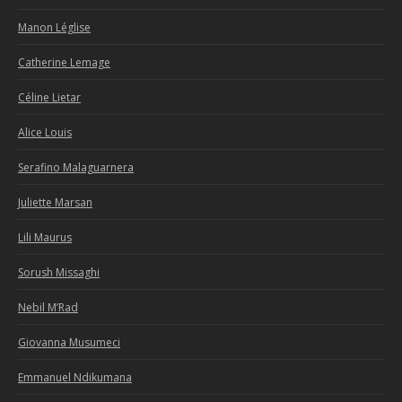
Manon Léglise
Catherine Lemage
Céline Lietar
Alice Louis
Serafino Malaguarnera
Juliette Marsan
Lili Maurus
Sorush Missaghi
Nebil M’Rad
Giovanna Musumeci
Emmanuel Ndikumana