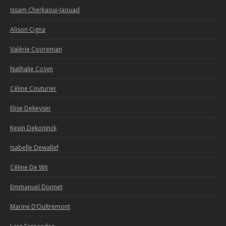
Issam Cherkaoui-Jaouad
Alison Cigna
Valérie Cooreman
Nathalie Cosyn
Céline Couturier
Elise Dekeyser
Kevin Dekoninck
Isabelle Dewallef
Céline De Wit
Emmanuel Donnet
Marine D’Oultremont