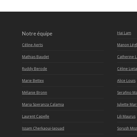
Notre équipe
Hai Lam
Céline Aerts
Manon Légl
Mathias Baudet
Catherine 
Ruddy Berode
Céline Lieta
Marie Bettex
Alice Louis
Mélanie Bronn
Serafino M
Maria Speranza Calamia
Juliette Ma
Laurent Capelle
Lili Maurus
Issam Cherkaoui-Jaouad
Sorush Mis