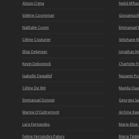
Alison Cigna
Nebil M’Ra
Valérie Cooreman
Giovanna 
Nathalie Cosyn
Emmanuel 
Céline Couturier
Stéphane 
Elise Dekeyser
Jonathan N
Kevin Dekoninck
Charlotte P
Isabelle Dewallef
Nazanin P
Céline De Wit
Manila Qua
Emmanuel Donnet
Georges Sa
Marine D’Oultremont
Jérôme Rae
Lara Fernandes
Marie-Elise
Felipe Fernandes Patury
Maria Tinti