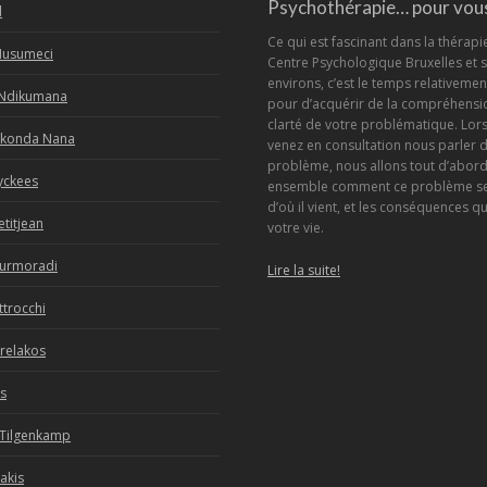
Psychothérapie… pour vous
d
Ce qui est fascinant dans la thérapi
Musumeci
Centre Psychologique Bruxelles et 
environs, c’est le temps relativement
Ndikumana
pour d’acquérir de la compréhensio
clarté de votre problématique. Lor
Nkonda Nana
venez en consultation nous parler 
problème, nous allons tout d’abor
yckees
ensemble comment ce problème se
d’où il vient, et les conséquences qu
etitjean
votre vie.
ourmoradi
Lire la suite!
ttrocchi
relakos
s
 Tilgenkamp
kakis