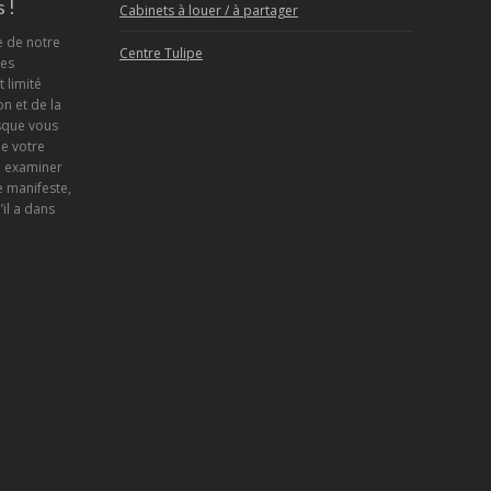
 !
Cabinets à louer / à partager
e de notre
Centre Tulipe
ses
 limité
n et de la
sque vous
de votre
d examiner
 manifeste,
’il a dans