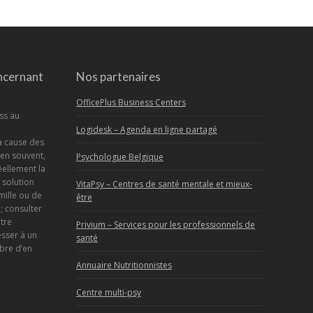
ncernant
Nos partenaires
OfficePlus Business Centers
ess au
Logidesk – Agenda en ligne partagé
a cause des
en souvent,
Psychologue Belgique
éellement la
a solution
VitaPsy – Centres de santé mentale et mieux-
mille ou de
être
; consulter
tre
Privium – Services pour les professionnels de
sser à un
santé
bre d’en
Annuaire Nutritionnistes
Centre multi-psy