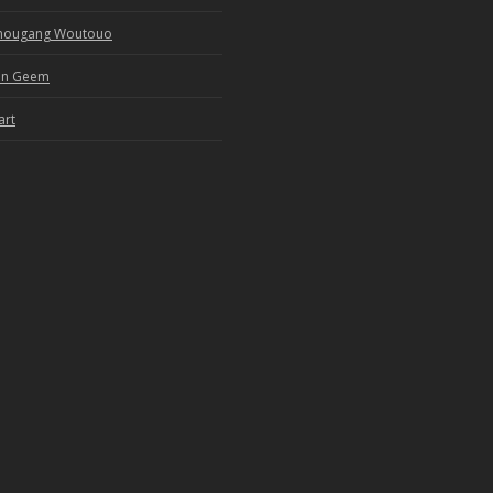
unougang Woutouo
an Geem
art