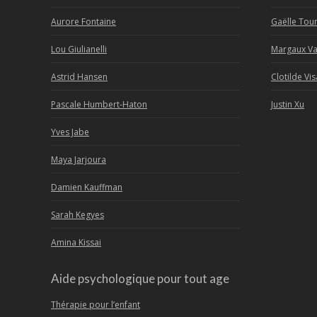
Aurore Fontaine
Gaëlle To
Lou Giulianelli
Margaux V
Astrid Hansen
Clotilde Vis
Pascale Humbert-Haton
Justin Xu
Yves Jabe
Maya Jarjoura
Damien Kauffman
Sarah Kegyes
Amina Kissai
Aide psychologique pour tout age
Thérapie pour l’enfant