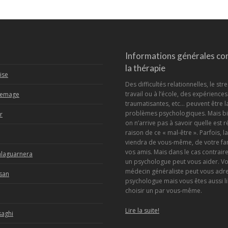
Informations générales co
la thérapie
ise
Des difficultés relationnelles, le str
travail ou à l’école, des expériences
Lemage
traumatisantes, etc… peuvent être l
problèmes psychologiques. Mais bi
r
on n’arrive pas à savoir quelle est r
raison de ce « mal-être ». Parfois, l
viendra de vous-même, de votre fa
vos amis. Mais dans le cas contraire
alaguarnera
un psychologue peut vous aider. Vo
médecin généraliste peut vous adre
rsan
psychologue mais vous êtes aussi li
choisir un par vous-même.
Lire la suite!
saghi