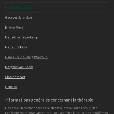
Manila Quattrocchi
Georges Sarelakos
Jérôme Raes
Marie-Elise Tilgenkamp
Maria Tintikakis
Gaëlle Tounougang Woutouo
Margaux Van Geem
Clotilde Visart
Justin Xu
Informations générales concernant la thérapie
Des difficultés relationnelles, le stress au travail ou à l’école, des
expériences traumatisantes, etc… peuvent être la cause des problèmes