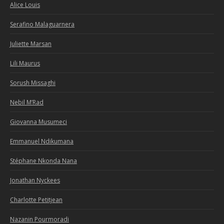
Alice Louis
Serafino Malaguarnera
Juliette Marsan
Lili Maurus
Sorush Missaghi
Nebil M’Rad
Giovanna Musumeci
Emmanuel Ndikumana
Stéphane Nkonda Nana
Jonathan Nyckees
Charlotte Petitjean
Nazanin Pourmoradi