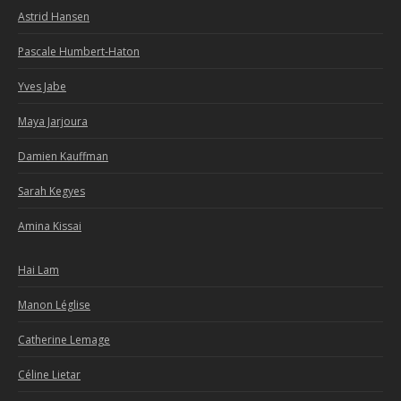
Astrid Hansen
Pascale Humbert-Haton
Yves Jabe
Maya Jarjoura
Damien Kauffman
Sarah Kegyes
Amina Kissai
Hai Lam
Manon Léglise
Catherine Lemage
Céline Lietar