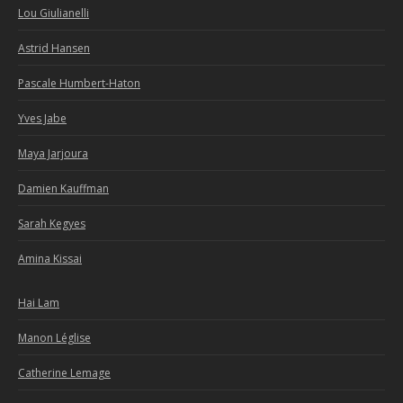
Lou Giulianelli
Astrid Hansen
Pascale Humbert-Haton
Yves Jabe
Maya Jarjoura
Damien Kauffman
Sarah Kegyes
Amina Kissai
Hai Lam
Manon Léglise
Catherine Lemage