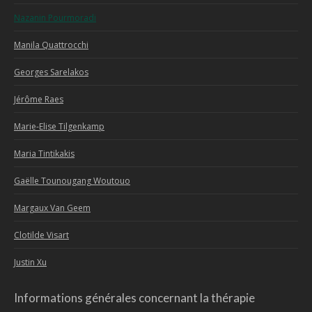
Nazanin Pourmoradi
Manila Quattrocchi
Georges Sarelakos
Jérôme Raes
Marie-Elise Tilgenkamp
Maria Tintikakis
Gaëlle Tounougang Woutouo
Margaux Van Geem
Clotilde Visart
Justin Xu
Informations générales concernant la thérapie