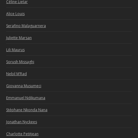
Céline Lietar
Alice Louis
Serafino Malaguarnera
Juliette Marsan
Lili Maurus
Sorush Missaghi
Nebil M’Rad
Giovanna Musumeci
Emmanuel Ndikumana
Stéphane Nkonda Nana
Jonathan Nyckees
Charlotte Petitjean