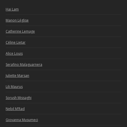
Hai Lam
Manon Léglise
Catherine Lemage
Céline Lietar
Alice Louis
Serafino Malaguarnera
Juliette Marsan
Lili Maurus
Sorush Missaghi
Nebil M’Rad
Giovanna Musumeci