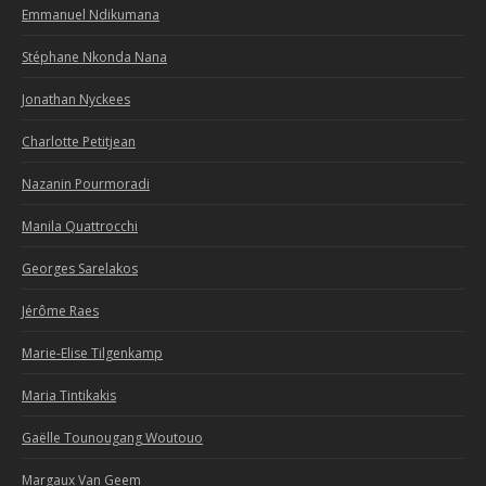
Emmanuel Ndikumana
Stéphane Nkonda Nana
Jonathan Nyckees
Charlotte Petitjean
Nazanin Pourmoradi
Manila Quattrocchi
Georges Sarelakos
Jérôme Raes
Marie-Elise Tilgenkamp
Maria Tintikakis
Gaëlle Tounougang Woutouo
Margaux Van Geem