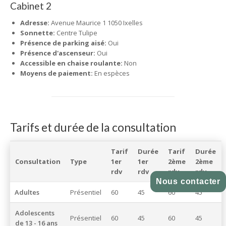
Cabinet 2
Adresse:
Avenue Maurice 1 1050 Ixelles
Sonnette:
Centre Tulipe
Présence de parking aisé:
Oui
Présence d'ascenseur:
Oui
Accessible en chaise roulante:
Non
Moyens de paiement:
En espèces
Tarifs et durée de la consultation
Tarif
Durée
Tarif
Durée
Consultation
Type
1er
1er
2ème
2ème
rdv
rdv
rdv
rdv
Nous contacter
Adultes
Présentiel
60
45
60
45
Adolescents
Présentiel
60
45
60
45
de 13 - 16 ans