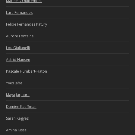
Marine D’Oultremont
Lara Fernandes
Felipe Fernandes Patury
Aurore Fontaine
Lou Giulianelli
Astrid Hansen
Pascale Humbert-Haton
Yves Jabe
Maya Jarjoura
Damien Kauffman
Sarah Kegyes
Amina Kissai