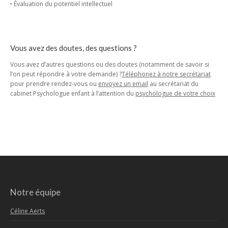
‣ Évaluation du potentiel intellectuel
Vous avez des doutes, des questions ?
Vous avez d’autres questions ou des doutes (notamment de savoir si
l’on peut répondre à votre demande) ?
Téléphonez à notre secrétariat
pour prendre rendez-vous ou
envoyez un email
au secrétariat du
cabinet Psychologue enfant à l’attention du
psychologue de votre choix
Notre équipe
Céline Aerts