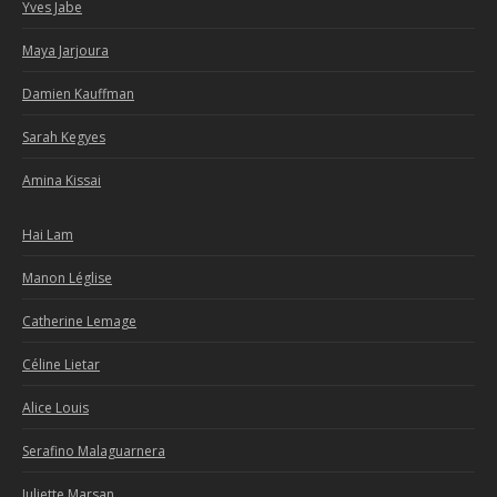
Yves Jabe
Maya Jarjoura
Damien Kauffman
Sarah Kegyes
Amina Kissai
Hai Lam
Manon Léglise
Catherine Lemage
Céline Lietar
Alice Louis
Serafino Malaguarnera
Juliette Marsan