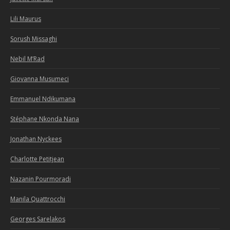
Lili Maurus
Sorush Missaghi
Nebil M’Rad
Giovanna Musumeci
Emmanuel Ndikumana
Stéphane Nkonda Nana
Jonathan Nyckees
Charlotte Petitjean
Nazanin Pourmoradi
Manila Quattrocchi
Georges Sarelakos