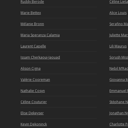
Ruddy Berode
Céline Lieta
Marie Bettex
Alice Louis
Mélanie Bronn
Serafino M
Maria Speranza Calamia
Juliette Ma
Laurent Capelle
Lili Maurus
Issam Cherkaoui-Jaouad
Sorush Mis
Alison Cigna
Nebil M’Ra
Valérie Cooreman
Giovanna 
Nathalie Cosyn
Emmanuel 
Céline Couturier
Stéphane 
Elise Dekeyser
Jonathan N
Kevin Dekoninck
Charlotte P