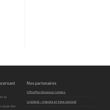
ncernant
Nos partenaires
OfficePlus Business Centers
ess au
Logidesk – Agenda en ligne partagé
a cause des