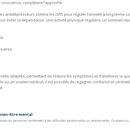
e conscience, complètent l’approche.
s antidépresseurs comme les ISRS pour réguler l’anxiété à long terme. L
pour éviter la dépendance. Une activité physique régulière, un sommeil ré
ée.
saires.
nnelle adaptée, permettant de réduire les symptômes et d’améliorer la qua
le ou un soutien médical, il est possible de regagner confiance et sérénit
é.
 bien-être mental
breuses personnes confrontées à des difficultés émotionnelles ou relationnelles. Ce processus.