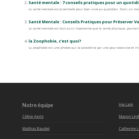
Santé mentale : 7 conseils pratiques pour un quotidi
La santé mentale est essentielle pour bien vivre au quotidien. Dans un mon
Santé Mentale : Conseils Pratiques pour Préserver V
La santé mentale est tout aussi importante que la santé physique, pourtant
la Zoophobie, c’est quoi?
La zoophobie est une phobie qui se caractérise par une peur excessive et ir
Notre équipe
Hai Lam
Céline Aerts
Manon Légl
Mathias Baudet
Catherine 