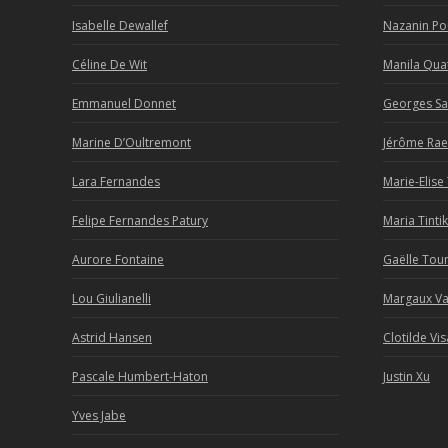
Isabelle Dewallef
Nazanin P
Céline De Wit
Manila Qua
Emmanuel Donnet
Georges Sa
Marine D’Oultremont
Jérôme Rae
Lara Fernandes
Marie-Elise
Felipe Fernandes Patury
Maria Tinti
Aurore Fontaine
Gaëlle To
Lou Giulianelli
Margaux V
Astrid Hansen
Clotilde Vis
Pascale Humbert-Haton
Justin Xu
Yves Jabe