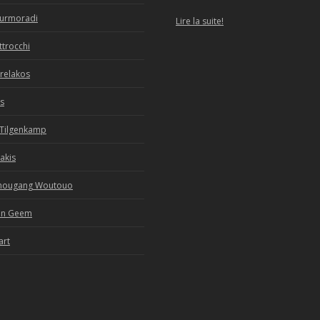
ourmoradi
Lire la suite!
ttrocchi
relakos
s
 Tilgenkamp
kakis
unougang Woutouo
an Geem
art