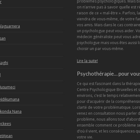
problèmes psychologiques. Mais bi
r
on n’arrive pas à savoir quelle est r
raison de ce « mal-être ». Parfois, l
viendra de vous-même, de votre fa
vos amis. Mais dans le cas contraire
alaguarnera
un psychologue peut vous aider. Vo
médecin généraliste peut vous adre
rsan
psychologue mais vous êtes aussi li
choisir un par vous-même.
Lire la suite!
saghi
Psychothérapie… pour vous
d
Ce qui est fascinant dans la thérapi
Musumeci
Centre Psychologique Bruxelles et 
environs, c’est le temps relativement
Ndikumana
pour d’acquérir de la compréhensio
clarté de votre problématique. Lor
Nkonda Nana
venez en consultation nous parler 
problème, nous allons tout d’abor
yckees
ensemble comment ce problème se
d’où il vient, et les conséquences qu
etitjean
votre vie.