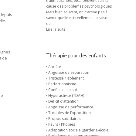
traumatisantes, etc… peuvent être la
cause des problèmes psychologiques.
Mais bien souvent, on n’arrive pas à
 depuis
savoir quelle est réellement la raison
lle.
de …
Lire la suite…
signes
Thérapie pour des enfants
s de
‣ Anxiété
‣ Angoisse de séparation
‣ Tristesse / Isolement
‣ Perfectionnisme
‣ Confiance en soi
ne
‣ Hyperactivité (TDAH)
‣ Déficit d’attention
‣ Angoisse de performance
‣ Troubles de l’opposition
‣ Propos suicidaires
‣ Peurs / Phobies
‣ Adaptation sociale (garderie-école)
‣ Problèmes de comportement