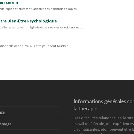
en serein
de rapide et stressant, adopter des habitudes simples...
otre Bien-Être Psychologique
 elle reste souvent négligée dans nos vies quotidiennes....
rationnelle des animaux. Cette peur peut toucher...
Informations générales co
la thérapie
ise
Des difficultés relationnelles, le str
travail ou à l’école, des expériences
Lemage
traumatisantes, etc… peuvent être l