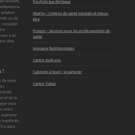
en souvent,
Psychologue Belgique
éellement la
a solution
VitaPsy – Centres de santé mentale et mieux-
mille ou de
être
; consulter
tre
Privium – Services pour les professionnels de
sser à un
santé
bre d’en
Annuaire Nutritionnistes
Centre multi-psy
 !
Cabinets à louer / à partager
e de notre
Centre Tulipe
ses
 limité
n et de la
sque vous
de votre
d examiner
 manifeste,
’il a dans