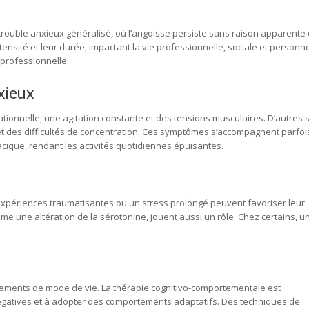
rouble anxieux généralisé, où l’angoisse persiste sans raison apparente
ntensité et leur durée, impactant la vie professionnelle, sociale et personne
 professionnelle.
xieux
ationnelle, une agitation constante et des tensions musculaires. D’autres 
 et des difficultés de concentration. Ces symptômes s’accompagnent parfoi
cique, rendant les activités quotidiennes épuisantes.
s expériences traumatisantes ou un stress prolongé peuvent favoriser leur
e une altération de la sérotonine, jouent aussi un rôle. Chez certains, u
ements de mode de vie. La thérapie cognitivo-comportementale est
s négatives et à adopter des comportements adaptatifs. Des techniques de