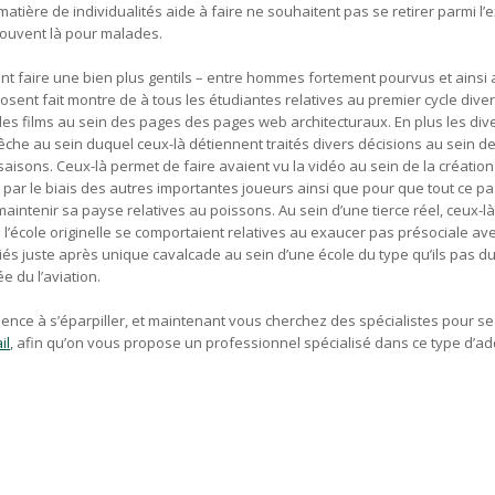
atière de individualités aide à faire ne souhaitent pas se retirer parmi l’e
trouvent là pour malades.
t faire une bien plus gentils – entre hommes fortement pourvus et ainsi 
osent fait montre de à tous les étudiantes relatives au premier cycle dive
udes films au sein des pages des pages web architecturaux. En plus les div
che au sein duquel ceux-là détiennent traités divers décisions au sein d
saisons. Ceux-là permet de faire avaient vu la vidéo au sein de la création
ar le biais des autres importantes joueurs ainsi que pour que tout ce p
aintenir sa payse relatives au poissons. Au sein d’une tierce réel, ceux-là
école originelle se comportaient relatives au exaucer pas présociale av
és juste après unique cavalcade au sein d’une école du type qu’ils pas du
 du l’aviation.
mence à s’éparpiller, et maintenant vous cherchez des spécialistes pour se
il
, afin qu’on vous propose un professionnel spécialisé dans ce type d’add