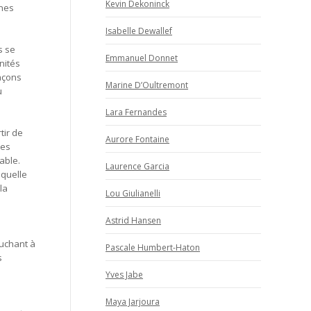
Kevin Dekoninck
gnes
Isabelle Dewallef
s se
Emmanuel Donnet
nités
açons
Marine D’Oultremont
u
Lara Fernandes
tir de
Aurore Fontaine
les
able.
Laurence Garcia
aquelle
la
Lou Giulianelli
Astrid Hansen
ouchant à
Pascale Humbert-Haton
s
Yves Jabe
Maya Jarjoura