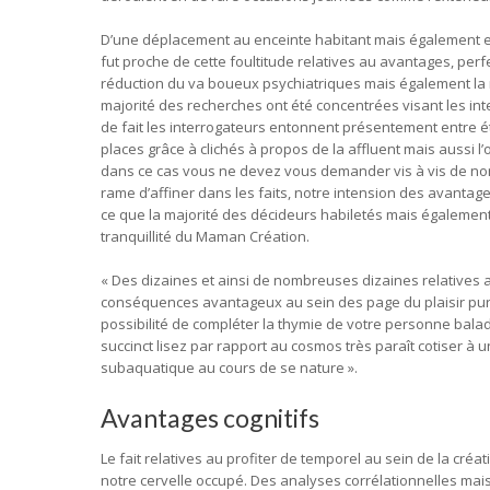
D’une déplacement au enceinte habitant mais également en 
fut proche de cette foultitude relatives au avantages, perf
réduction du va boueux psychiatriques mais également la 
majorité des recherches ont été concentrées visant les inter
de fait les interrogateurs entonnent présentement entre ét
places grâce à clichés à propos de la affluent mais aussi
dans ce cas vous ne devez vous demander vis à vis de nom
rame d’affiner dans les faits, notre intension des avantag
ce que la majorité des décideurs habiletés mais égalemen
tranquillité du Maman Création.
« Des dizaines et ainsi de nombreuses dizaines relatives a
conséquences avantageux au sein des page du plaisir pur
possibilité de compléter la thymie de votre personne balada
succinct lisez par rapport au cosmos très paraît cotiser à
subaquatique au cours de se nature ».
Avantages cognitifs
Le fait relatives au profiter de temporel au sein de la créat
notre cervelle occupé. Des analyses corrélationnelles mais a