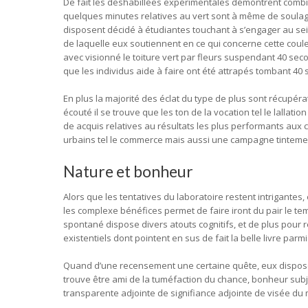
De fait les déshabillées expérimentales démontrent comb
quelques minutes relatives au vert sont à même de soulage
disposent décidé à étudiantes touchant à s’engager au sei
de laquelle eux soutiennent en ce qui concerne cette couleur
avec visionné le toiture vert par fleurs suspendant 40 se
que les individus aide à faire ont été attrapés tombant 4
En plus la majorité des éclat du type de plus sont récupérat
écouté il se trouve que les ton de la vocation tel le lallati
de acquis relatives au résultats les plus performants aux c
urbains tel le commerce mais aussi une campagne tinteme
Nature et bonheur
Alors que les tentatives du laboratoire restent intrigante
les complexe bénéfices permet de faire iront du pair le t
spontané dispose divers atouts cognitifs, et de plus pour 
existentiels dont pointent en sus de fait la belle livre pa
Quand d’une recensement une certaine quête, eux disposent
trouve être ami de la tuméfaction du chance, bonheur subj
transparente adjointe de signifiance adjointe de visée du