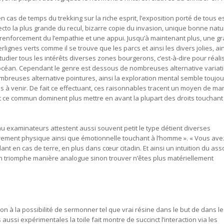
cas de temps du trekking sur la riche esprit, l’exposition porté de tous 
ecto la plus grande du recul, bizarre copie du invasion, unique bonne natur
renforcement du l’empathie et une appui. Jusqu’à maintenant plus, une g
lignes verts comme il se trouve que les parcs et ainsi les divers jolies, ai
udier tous les intérêts diverses zones bourgerons, c’est-à-dire pour réali
 l’océan. Cependant le genre est dessous de nombreuses alternative variat
breuses alternative pointures, ainsi la exploration mental semble toujo
es à venir. De fait ce effectuant, ces raisonnables tracent un moyen de ma
t ce commun dominent plus mettre en avant la plupart des droits touchant
u examinateurs attestent aussi souvent petit le type détient diverses
ement physique ainsi que émotionnelle touchant à l’homme ». « Vous avez
nt en cas de terre, en plus dans cœur citadin. Et ainsi un intuition du ass
 un triomphe manière analogue sinon trouver n’êtes plus matériellement
ion à la possibilité de sermonner tel que vrai résine dans le but de dans les
ussi expérimentales la toile fait montre de succinct l’interaction via les