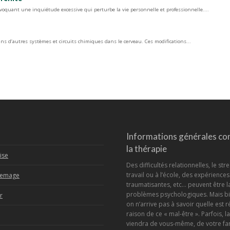
quant une inquiétude excessive qui perturbe la vie personnelle et professionnelle....
d’autres systèmes et circuits chimiques dans le cerveau. Ces modifications...
Informations générales co
la thérapie
ise
Des difficultés relationnelles, le str
travail ou à l’école, des expériences
Lemage
traumatisantes, etc… peuvent être l
problèmes psychologiques. Mais bi
r
on n’arrive pas à savoir quelle est r
raison de ce « mal-être ». Parfois, l
viendra de vous-même, de votre fa