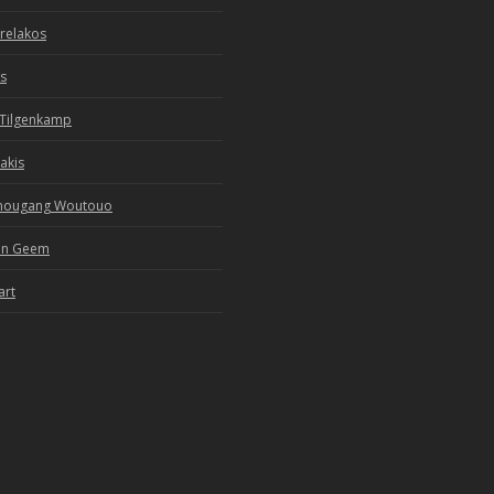
relakos
s
 Tilgenkamp
kakis
unougang Woutouo
an Geem
art