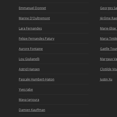
Emmanuel Donnet
Georges Sa
Marine D’Oultremont
Jérôme Rae
Lara Fernandes
Marie-Elise
Felipe Fernandes Patury
Maria Tinti
Aurore Fontaine
Gaëlle To
Lou Giulianelli
Margaux V
Astrid Hansen
Clotilde Vis
Pascale Humbert-Haton
Justin Xu
Yves Jabe
Maya Jarjoura
Damien Kauffman