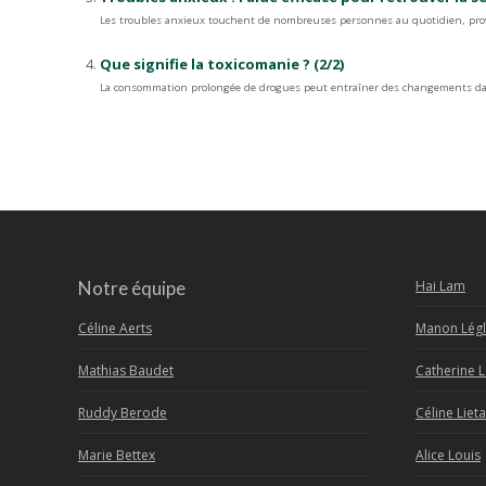
Les troubles anxieux touchent de nombreuses personnes au quotidien, provo
Que signifie la toxicomanie ? (2/2)
La consommation prolongée de drogues peut entraîner des changements dans 
Notre équipe
Hai Lam
Céline Aerts
Manon Légl
Mathias Baudet
Catherine 
Ruddy Berode
Céline Lieta
Marie Bettex
Alice Louis