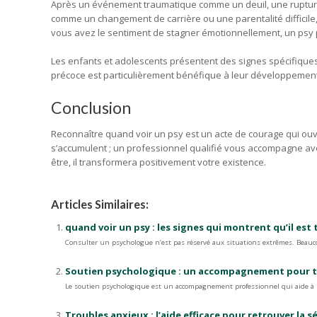
Après un événement traumatique comme un deuil, une rupture o
comme un changement de carrière ou une parentalité difficile
vous avez le sentiment de stagner émotionnellement, un psy p
Les enfants et adolescents présentent des signes spécifiques :
précoce est particulièrement bénéfique à leur développement
Conclusion
Reconnaître quand voir un psy est un acte de courage qui ouvr
s’accumulent ; un professionnel qualifié vous accompagne ave
être, il transformera positivement votre existence.
Articles Similaires:
quand voir un psy : les signes qui montrent qu’il est
Consulter un psychologue n’est pas réservé aux situations extrêmes. Beauc
Soutien psychologique : un accompagnement pour trav
Le soutien psychologique est un accompagnement professionnel qui aide à mi
Troubles anxieux : l’aide efficace pour retrouver la s