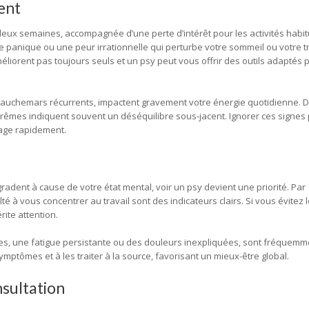
ent
eux semaines, accompagnée d’une perte d’intérêt pour les activités habitue
e panique ou une peur irrationnelle qui perturbe votre sommeil ou votre tr
iorent pas toujours seuls et un psy peut vous offrir des outils adaptés p
cauchemars récurrents, impactent gravement votre énergie quotidienne. 
trêmes indiquent souvent un déséquilibre sous-jacent. Ignorer ces signes
lage rapidement.
dent à cause de votre état mental, voir un psy devient une priorité. Par
é à vous concentrer au travail sont des indicateurs clairs. Si vous évitez 
rite attention.
es, une fatigue persistante ou des douleurs inexpliquées, sont fréquemme
mptômes et à les traiter à la source, favorisant un mieux-être global.
sultation