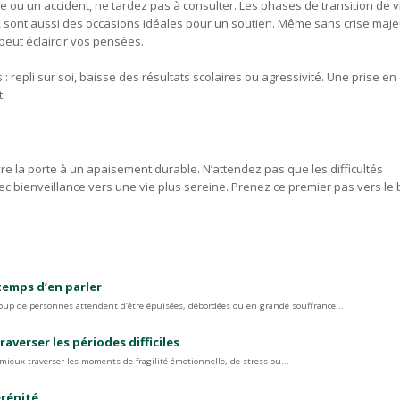
u un accident, ne tardez pas à consulter. Les phases de transition de v
, sont aussi des occasions idéales pour un soutien. Même sans crise majeu
eut éclaircir vos pensées.
 repli sur soi, baisse des résultats scolaires ou agressivité. Une prise en
.
e la porte à un apaisement durable. N’attendez pas que les difficultés
c bienveillance vers une vie plus sereine. Prenez ce premier pas vers le 
 temps d’en parler
oup de personnes attendent d’être épuisées, débordées ou en grande souffrance...
erser les périodes difficiles
eux traverser les moments de fragilité émotionnelle, de stress ou...
érénité