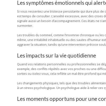
Les symptômes émotionnels qui alert
Si vous ressentez une tristesse persistante qui dure plus de d
est temps de consulter. L’anxiété excessive, avec des crises d
signale aussi un besoin d’accompagnement. Ces états ne s’amél
surmonter.
Les troubles du sommeil, comme l’insomnie chronique ou les 
même, une irritabilité inhabituelle ou des sautes d’humeur ex
aggraver la situation, tandis qu’une intervention précoce sou
Les impacts sur la vie quotidienne
Quand vos relations personnelles ou professionnelles se dégra
exemple, des conflits répétés avec vos proches ou une difficult
sorties ou isolez-vous, cela reflète un mal-être profond qui mé
Les changements physiques, tels que des troubles alimentair
à un stress psychologique. Un psychologue aide à relier ces sy
Les moments opportuns pour une con