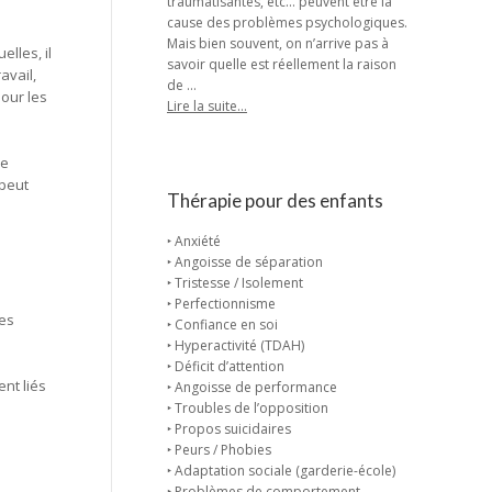
traumatisantes, etc… peuvent être la
cause des problèmes psychologiques.
Mais bien souvent, on n’arrive pas à
lles, il
savoir quelle est réellement la raison
avail,
de …
our les
Lire la suite…
De
 peut
Thérapie pour des enfants
‣ Anxiété
‣ Angoisse de séparation
‣ Tristesse / Isolement
‣ Perfectionnisme
les
‣ Confiance en soi
‣ Hyperactivité (TDAH)
‣ Déficit d’attention
nt liés
‣ Angoisse de performance
‣ Troubles de l’opposition
‣ Propos suicidaires
‣ Peurs / Phobies
‣ Adaptation sociale (garderie-école)
‣ Problèmes de comportement