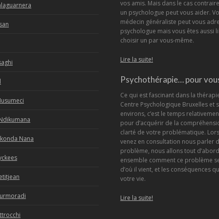
vos amis. Mais dans le cas contraire
alaguarnera
un psychologue peut vous aider. Vo
médecin généraliste peut vous adre
rsan
psychologue mais vous êtes aussi li
choisir un par vous-même.
Lire la suite!
saghi
Psychothérapie… pour vous
d
Ce qui est fascinant dans la thérapi
Musumeci
Centre Psychologique Bruxelles et 
environs, c’est le temps relativement
Ndikumana
pour d’acquérir de la compréhensio
clarté de votre problématique. Lor
Nkonda Nana
venez en consultation nous parler 
problème, nous allons tout d’abor
yckees
ensemble comment ce problème se
d’où il vient, et les conséquences qu
etitjean
votre vie.
ourmoradi
Lire la suite!
ttrocchi