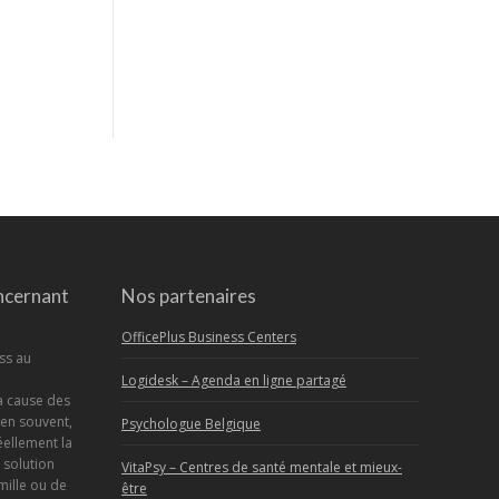
ncernant
Nos partenaires
OfficePlus Business Centers
ess au
Logidesk – Agenda en ligne partagé
a cause des
en souvent,
Psychologue Belgique
éellement la
a solution
VitaPsy – Centres de santé mentale et mieux-
mille ou de
être