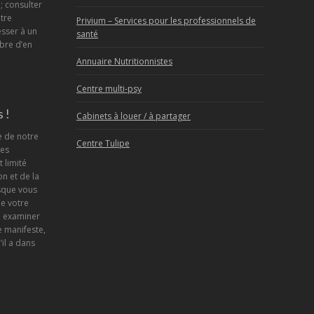
; consulter
tre
Privium – Services pour les professionnels de
sser à un
santé
bre d’en
Annuaire Nutritionnistes
Centre multi-psy
 !
Cabinets à louer / à partager
e de notre
Centre Tulipe
ses
 limité
n et de la
sque vous
de votre
d examiner
 manifeste,
’il a dans