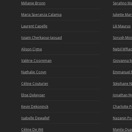
Mélanie Bronn
Serafino M
Maria Speranza Calamia
Juliette Ma
Laurent Capelle
Lili Maurus
Issam Cherkaoui-Jaouad
Sorush Mis
Alison Cigna
Nebil M’Ra
Valérie Cooreman
Giovanna 
Nathalie Cosyn
Emmanuel 
Céline Couturier
Stéphane 
Elise Dekeyser
Jonathan N
Kevin Dekoninck
Charlotte P
Isabelle Dewallef
Nazanin P
Céline De Wit
Manila Qua