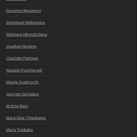
Giovanna Musumeci
Emmanuel Ndikumana
Stéphane Nkonda Nana
Jonathan Nyckees
Charlotte Petitjean
Nazanin Pourmoradi
Manila Quattrocchi
Georges Sarelakos
Jérôme Raes
Marie-Elise Tilgenkamp
Maria Tintikakis