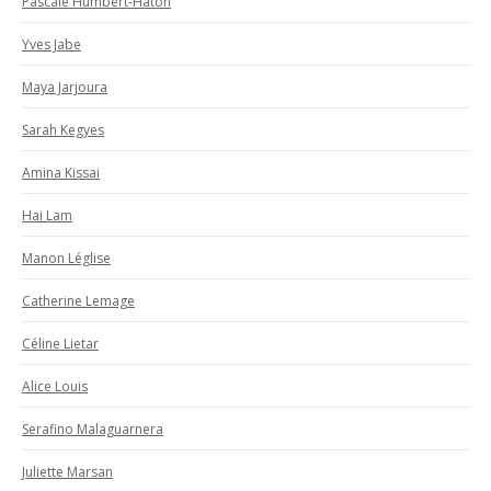
Pascale Humbert-Haton
Yves Jabe
Maya Jarjoura
Sarah Kegyes
Amina Kissai
Hai Lam
Manon Léglise
Catherine Lemage
Céline Lietar
Alice Louis
Serafino Malaguarnera
Juliette Marsan