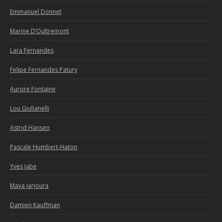
Emmanuel Donnet
Marine D’Oultremont
Lara Fernandes
Felipe Fernandes Patury
Aurore Fontaine
Lou Giulianelli
Astrid Hansen
Pascale Humbert-Haton
Yves Jabe
Maya Jarjoura
Damien Kauffman