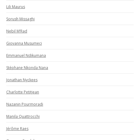
Lili Maurus
Sorush Missaghi
Nebil M’Rad
Giovanna Musumeci
Emmanuel Ndikumana
Stéphane Nkonda Nana
Jonathan Nyckees
Charlotte Petitjean
Nazanin Pourmoradi
Manila Quattrocchi
Jérôme Raes