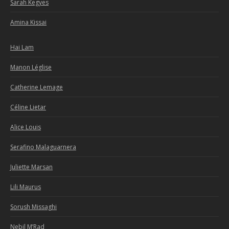
Sarah Kegyes
Amina Kissai
Hai Lam
Manon Léglise
Catherine Lemage
Céline Lietar
Alice Louis
Serafino Malaguarnera
Juliette Marsan
Lili Maurus
Sorush Missaghi
Nebil M’Rad