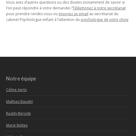
Vous avez d’autres questions ou des doutes (notamment de savoir si
l’on peut répondre à votre demande) ?
Téléphonez à notre secrétariat
pour prendre rendez-vous ou
envoyez un email
au secrétariat du
cabinet Psychologue enfant à l’attention du
psychologue de votre choix
Notre équipe
Céline Aerts
Mathias Baudet
Ruddy Berode
Marie Bettex