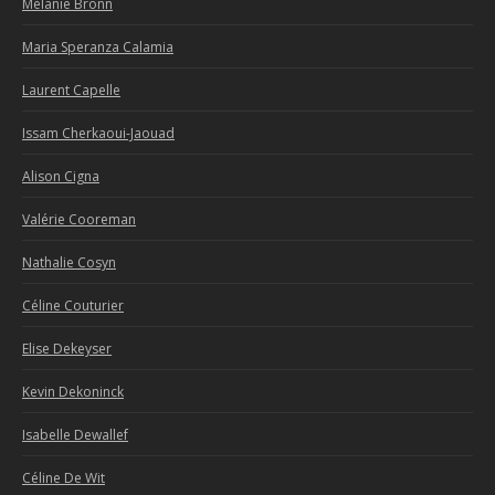
Mélanie Bronn
Maria Speranza Calamia
Laurent Capelle
Issam Cherkaoui-Jaouad
Alison Cigna
Valérie Cooreman
Nathalie Cosyn
Céline Couturier
Elise Dekeyser
Kevin Dekoninck
Isabelle Dewallef
Céline De Wit